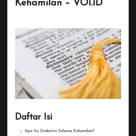
Kehamilan – VOI.ID
By
Penulis Tekno
November 15, 2025
No Comments
Posted
by
Daftar Isi
Apa Itu Diabetes Selama Kehamilan?