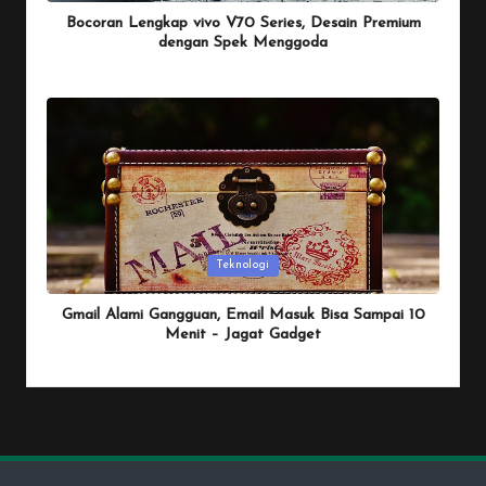
Bocoran Lengkap vivo V70 Series, Desain Premium
dengan Spek Menggoda
By
Penulis Tekno
January 25, 2026
Posted
by
Posted
Teknologi
in
Gmail Alami Gangguan, Email Masuk Bisa Sampai 10
Menit – Jagat Gadget
By
Penulis Tekno
January 25, 2026
Posted
by