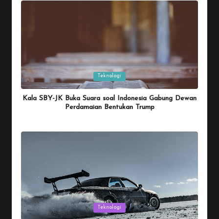
Posted
Teknologi
in
Kala SBY-JK Buka Suara soal Indonesia Gabung Dewan
Perdamaian Bentukan Trump
By
Penulis Tekno
January 26, 2026
Posted
by
Posted
Teknologi
in