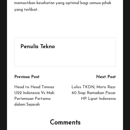
memastikan kesehatan yang optimal bagi semua pihak
yang terlibat.
Last updated on November 21, 2025
Penulis Tekno
View All Posts
Post
Previous Post
Next Post
navigation
Head to Head Timnas
Lolos TKDN, Moto Razr
U22 Indonesia Vs Mali:
60 Siap Ramaikan Pasar
Pertemuan Pertama
HP Lipat Indonesia
dalam Sejarah
Comments