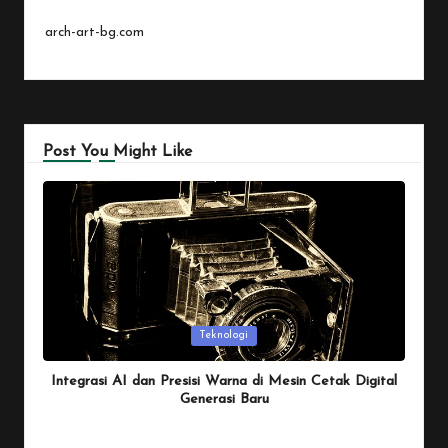
arch-art-bg.com
Post You Might Like
Posted
Teknologi
in
Integrasi AI dan Presisi Warna di Mesin Cetak Digital
Generasi Baru
By
Penulis Tekno
January 26, 2026
Posted
by