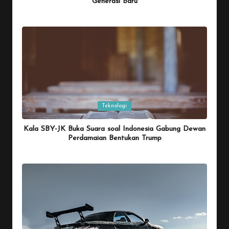
Generasi Baru
By
Penulis Tekno
January 26, 2026
Posted
by
Posted
Teknologi
in
Kala SBY-JK Buka Suara soal Indonesia Gabung Dewan
Perdamaian Bentukan Trump
By
Penulis Tekno
January 26, 2026
Posted
by