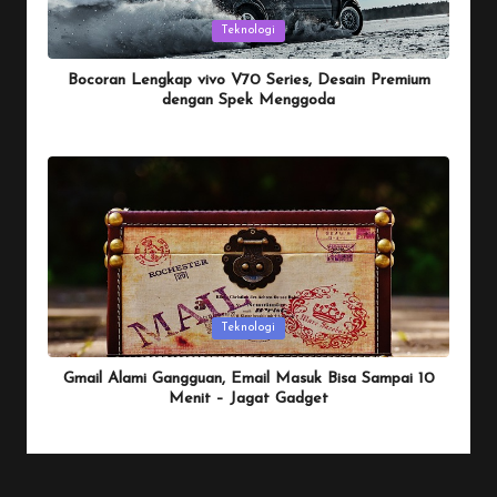
Posted
Teknologi
in
Bocoran Lengkap vivo V70 Series, Desain Premium
dengan Spek Menggoda
By
Penulis Tekno
January 25, 2026
Posted
by
Posted
Teknologi
in
Gmail Alami Gangguan, Email Masuk Bisa Sampai 10
Menit – Jagat Gadget
By
Penulis Tekno
January 25, 2026
Posted
by