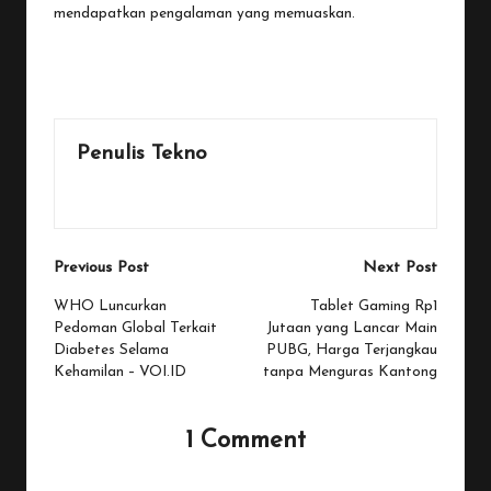
mendapatkan pengalaman yang memuaskan.
Last updated on November 21, 2025
Penulis Tekno
View All Posts
Post
Previous Post
Next Post
navigation
WHO Luncurkan
Tablet Gaming Rp1
Pedoman Global Terkait
Jutaan yang Lancar Main
Diabetes Selama
PUBG, Harga Terjangkau
Kehamilan – VOI.ID
tanpa Menguras Kantong
1 Comment