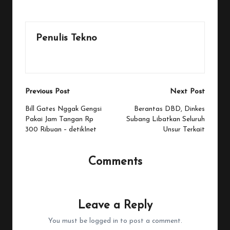
Last updated on January 22, 2026
Penulis Tekno
View All Posts
Post
Previous Post
Next Post
navigation
Bill Gates Nggak Gengsi
Berantas DBD, Dinkes
Pakai Jam Tangan Rp
Subang Libatkan Seluruh
300 Ribuan – detikInet
Unsur Terkait
Comments
No comments yet. Why don’t you start the discussion?
Leave a Reply
You must be
logged in
to post a comment.