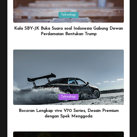
Posted
Teknologi
in
Kala SBY-JK Buka Suara soal Indonesia Gabung Dewan
Perdamaian Bentukan Trump
By
Penulis Tekno
January 26, 2026
Posted
by
Posted
Teknologi
in
Bocoran Lengkap vivo V70 Series, Desain Premium
dengan Spek Menggoda
By
Penulis Tekno
January 25, 2026
Posted
by