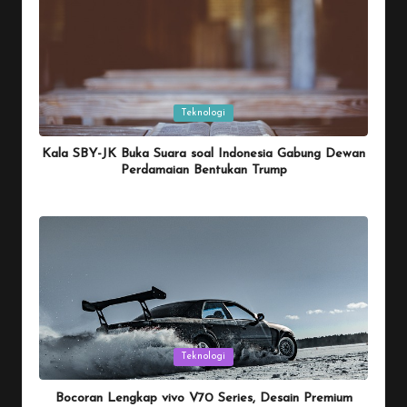
Posted
Teknologi
in
Kala SBY-JK Buka Suara soal Indonesia Gabung Dewan
Perdamaian Bentukan Trump
By
Penulis Tekno
January 26, 2026
Posted
by
Posted
Teknologi
in
Bocoran Lengkap vivo V70 Series, Desain Premium