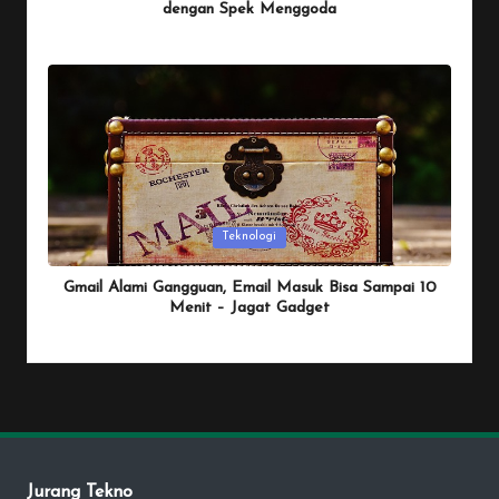
dengan Spek Menggoda
By
Penulis Tekno
January 25, 2026
Posted
by
Posted
Teknologi
in
Gmail Alami Gangguan, Email Masuk Bisa Sampai 10
Menit – Jagat Gadget
By
Penulis Tekno
January 25, 2026
Posted
by
Jurang Tekno