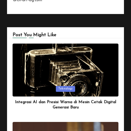
arch-art-bg.com
Post You Might Like
Posted
Teknologi
in
Integrasi AI dan Presisi Warna di Mesin Cetak Digital
Generasi Baru
By
Penulis Tekno
January 26, 2026
Posted
by