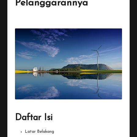
Pelanggarannya
By
Penulis Tekno
December 21, 2025
No Comments
Posted
by
Daftar Isi
Latar Belakang