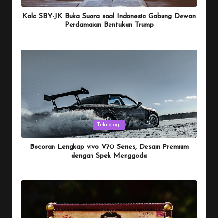
in
Kala SBY-JK Buka Suara soal Indonesia Gabung Dewan
Perdamaian Bentukan Trump
By
Penulis Tekno
January 26, 2026
Posted
by
Posted
Teknologi
in
Bocoran Lengkap vivo V70 Series, Desain Premium
dengan Spek Menggoda
By
Penulis Tekno
January 25, 2026
Posted
by