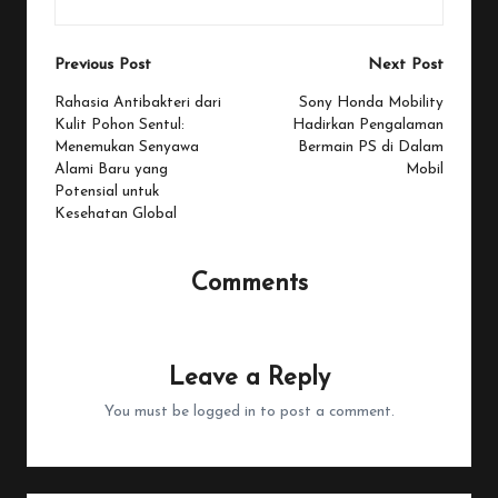
Post
Previous Post
Next Post
navigation
Rahasia Antibakteri dari
Sony Honda Mobility
Kulit Pohon Sentul:
Hadirkan Pengalaman
Menemukan Senyawa
Bermain PS di Dalam
Alami Baru yang
Mobil
Potensial untuk
Kesehatan Global
Comments
No comments yet. Why don’t you start the discussion?
Leave a Reply
You must be
logged in
to post a comment.