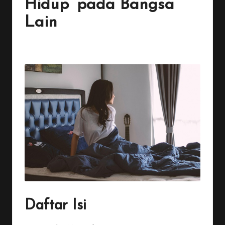
Hidup’ pada Bangsa
Lain
By
Penulis Tekno
November 30, 2025
No Comments
Posted
by
Daftar Isi