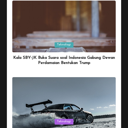
Posted
Teknologi
in
Kala SBY-JK Buka Suara soal Indonesia Gabung Dewan
Perdamaian Bentukan Trump
By
Penulis Tekno
January 26, 2026
Posted
by
Posted
Teknologi
in