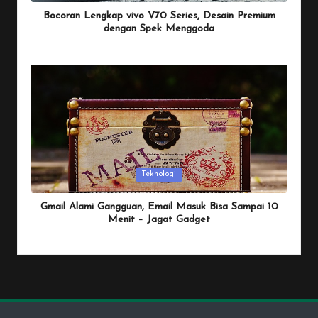
Bocoran Lengkap vivo V70 Series, Desain Premium
dengan Spek Menggoda
By
Penulis Tekno
January 25, 2026
Posted
by
Posted
Teknologi
in
Gmail Alami Gangguan, Email Masuk Bisa Sampai 10
Menit – Jagat Gadget
By
Penulis Tekno
January 25, 2026
Posted
by