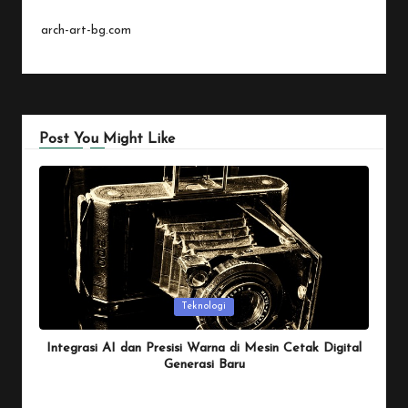
arch-art-bg.com
Post You Might Like
Posted
Teknologi
in
Integrasi AI dan Presisi Warna di Mesin Cetak Digital
Generasi Baru
By
Penulis Tekno
January 26, 2026
Posted
by