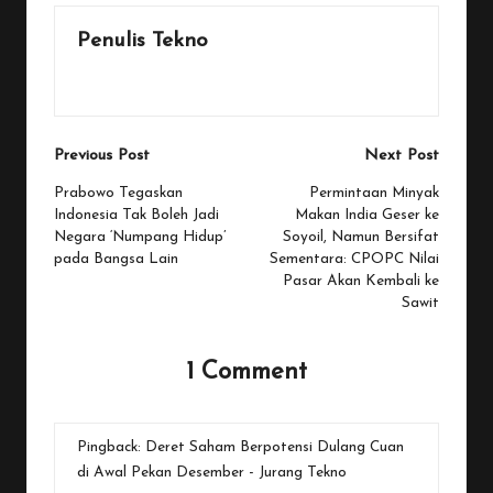
Penulis Tekno
View All Posts
Post
Previous Post
Next Post
navigation
Prabowo Tegaskan
Permintaan Minyak
Indonesia Tak Boleh Jadi
Makan India Geser ke
Negara ‘Numpang Hidup’
Soyoil, Namun Bersifat
pada Bangsa Lain
Sementara: CPOPC Nilai
Pasar Akan Kembali ke
Sawit
1 Comment
Pingback:
Deret Saham Berpotensi Dulang Cuan
di Awal Pekan Desember - Jurang Tekno