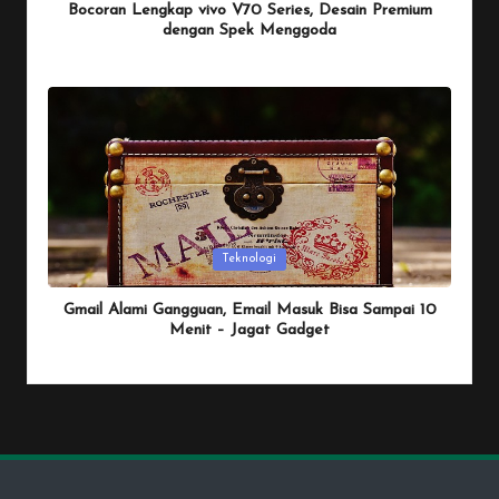
Bocoran Lengkap vivo V70 Series, Desain Premium
dengan Spek Menggoda
By
Penulis Tekno
January 25, 2026
Posted
by
Posted
Teknologi
in
Gmail Alami Gangguan, Email Masuk Bisa Sampai 10
Menit – Jagat Gadget
By
Penulis Tekno
January 25, 2026
Posted
by