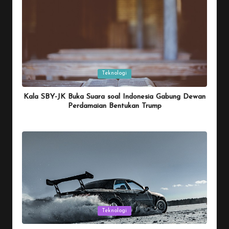
Posted
Teknologi
in
Kala SBY-JK Buka Suara soal Indonesia Gabung Dewan
Perdamaian Bentukan Trump
By
Penulis Tekno
January 26, 2026
Posted
by
Posted
Teknologi
in