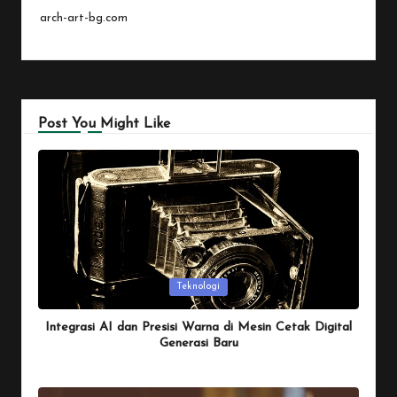
arch-art-bg.com
Post You Might Like
Posted
Teknologi
in
Integrasi AI dan Presisi Warna di Mesin Cetak Digital
Generasi Baru
By
Penulis Tekno
January 26, 2026
Posted
by