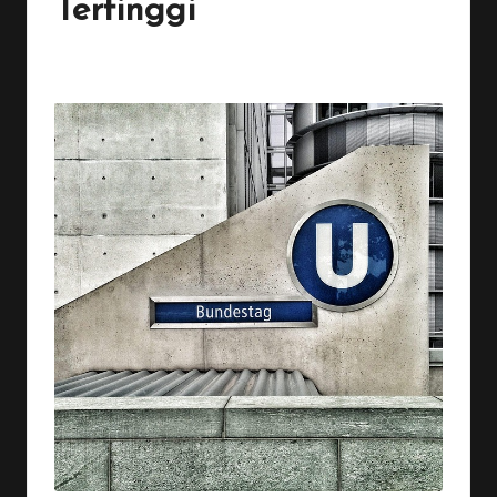
Tertinggi
By
Penulis Tekno
November 30, 2025
1 Comment
Posted
by