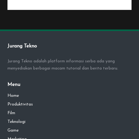
By
Penulis Tekno
January 25, 2026
Posted
by
Jurang Tekno
Jurang Tekno adalah platform informasi serba ada yang
menyediakan berbagai macam tutorial dan berita terbaru.
Menu
Home
Produktivitas
Film
Teknologi
Game