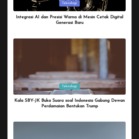
Posted
Teknologi
in
Integrasi AI dan Presisi Warna di Mesin Cetak Digital
Generasi Baru
By
Penulis Tekno
January 26, 2026
Posted
by
Posted
Teknologi
in
Kala SBY-JK Buka Suara soal Indonesia Gabung Dewan
Perdamaian Bentukan Trump
By
Penulis Tekno
January 26, 2026
Posted
by