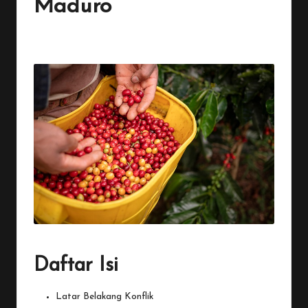
Maduro
By
Penulis Tekno
January 5, 2026
1 Comment
Posted
by
Daftar Isi
Latar Belakang Konflik