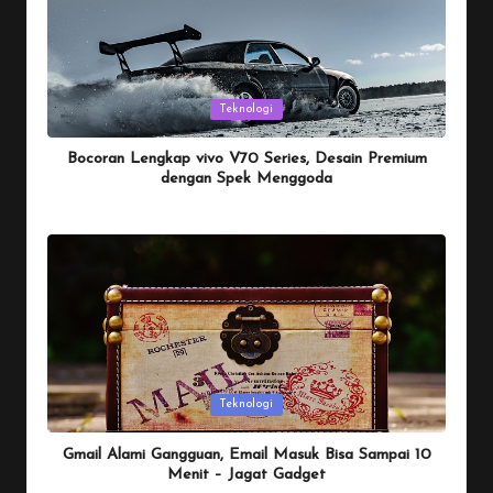
Posted
Teknologi
in
Bocoran Lengkap vivo V70 Series, Desain Premium
dengan Spek Menggoda
By
Penulis Tekno
January 25, 2026
Posted
by
Posted
Teknologi
in
Gmail Alami Gangguan, Email Masuk Bisa Sampai 10
Menit – Jagat Gadget