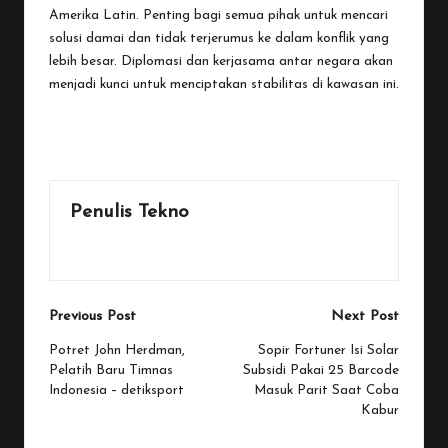
Amerika Latin. Penting bagi semua pihak untuk mencari
solusi damai dan tidak terjerumus ke dalam konflik yang
lebih besar. Diplomasi dan kerjasama antar negara akan
menjadi kunci untuk menciptakan stabilitas di kawasan ini.
Last updated on January 5, 2026
Penulis Tekno
View All Posts
Post
Previous Post
Next Post
navigation
Potret John Herdman,
Sopir Fortuner Isi Solar
Pelatih Baru Timnas
Subsidi Pakai 25 Barcode
Indonesia – detiksport
Masuk Parit Saat Coba
Kabur