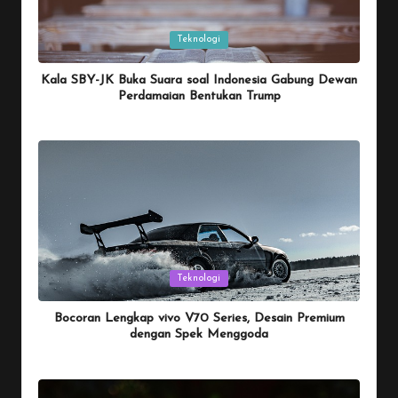
Posted
Teknologi
in
Kala SBY-JK Buka Suara soal Indonesia Gabung Dewan
Perdamaian Bentukan Trump
By
Penulis Tekno
January 26, 2026
Posted
by
Posted
Teknologi
in
Bocoran Lengkap vivo V70 Series, Desain Premium
dengan Spek Menggoda
By
Penulis Tekno
January 25, 2026
Posted
by