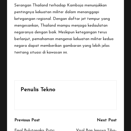
Serangan Thailand terhadap Kamboja menunjukkan
pentingnya kekuatan militer dalam menanggapi
ketegangan regional. Dengan daftar jet tempur yang
mengesankan, Thailand mampu menjaga kedaulatan
negaranya dengan baik. Meskipun ketegangan terus
berlanjut, pemahaman mengenai kekuatan militer kedua
negara dapat memberikan gambaran yang lebih jelas
tentang situasi di kawasan ini.
Last updated on December 9, 2025
Penulis Tekno
View All Posts
Post
Previous Post
Next Post
Final Bulutangkis Putri
Viral Ban Innova Tiba-