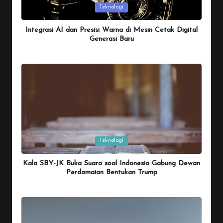
Posted
Teknologi
in
Integrasi AI dan Presisi Warna di Mesin Cetak Digital
Generasi Baru
By
Penulis Tekno
January 26, 2026
Posted
by
Posted
Teknologi
in
Kala SBY-JK Buka Suara soal Indonesia Gabung Dewan
Perdamaian Bentukan Trump
By
Penulis Tekno
January 26, 2026
Posted
by