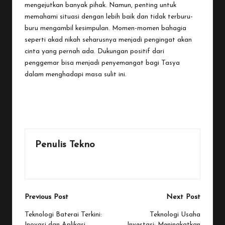
mengejutkan banyak pihak. Namun, penting untuk
memahami situasi dengan lebih baik dan tidak terburu-
buru mengambil kesimpulan. Momen-momen bahagia
seperti akad nikah seharusnya menjadi pengingat akan
cinta yang pernah ada. Dukungan positif dari
penggemar bisa menjadi penyemangat bagi Tasya
dalam menghadapi masa sulit ini.
Last updated on October 15, 2025
Penulis Tekno
View All Posts
Post
Previous Post
Next Post
navigation
Teknologi Baterai Terkini:
Teknologi Usaha
Inovasi dan Aplikasi
Investasi: Meningkatkan