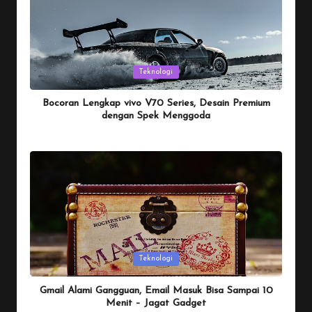
Posted
Teknologi
in
Bocoran Lengkap vivo V70 Series, Desain Premium
dengan Spek Menggoda
By
Penulis Tekno
January 25, 2026
Posted
by
Posted
Teknologi
in
Gmail Alami Gangguan, Email Masuk Bisa Sampai 10
Menit – Jagat Gadget