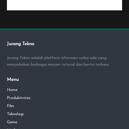
By
Penulis Tekno
January 25, 2026
Posted
by
Jurang Tekno
Jurang Tekno adalah platform informasi serba ada yang
menyediakan berbagai macam tutorial dan berita terbaru.
Menu
Home
Produktivitas
Film
Teknologi
Game