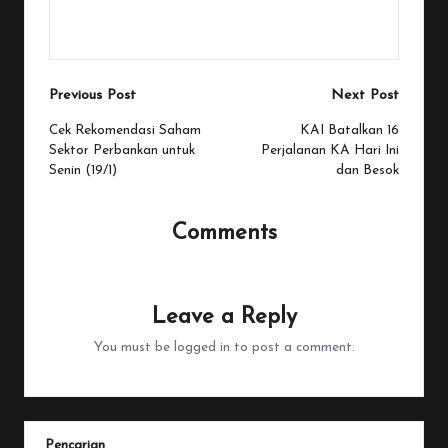
View All Posts
Post
Previous Post
Next Post
navigation
Cek Rekomendasi Saham
KAI Batalkan 16
Sektor Perbankan untuk
Perjalanan KA Hari Ini
Senin (19/1)
dan Besok
Comments
No comments yet. Why don’t you start the discussion?
Leave a Reply
You must be
logged in
to post a comment.
Pencarian