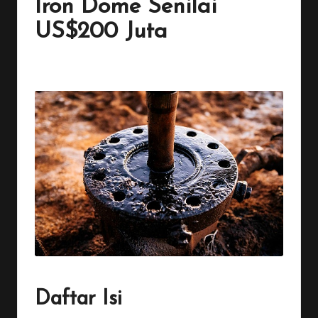
Iron Dome Senilai
US$200 Juta
By
Penulis Tekno
January 20, 2026
No Comments
Posted
by
Daftar Isi