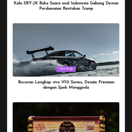
Kala SBY-JK Buka Suara soal Indonesia Gabung Dewan
Perdamaian Bentukan Trump
By
Penulis Tekno
January 26, 2026
Posted
by
Posted
Teknologi
in
Bocoran Lengkap vivo V70 Series, Desain Premium
dengan Spek Menggoda
By
Penulis Tekno
January 25, 2026
Posted
by