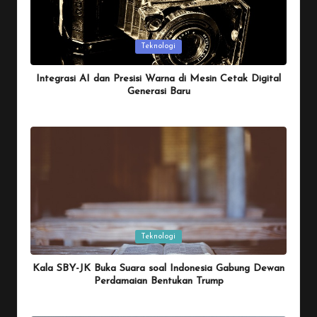
Posted
Teknologi
in
Integrasi AI dan Presisi Warna di Mesin Cetak Digital
Generasi Baru
By
Penulis Tekno
January 26, 2026
Posted
by
Posted
Teknologi
in
Kala SBY-JK Buka Suara soal Indonesia Gabung Dewan
Perdamaian Bentukan Trump
By
Penulis Tekno
January 26, 2026
Posted
by