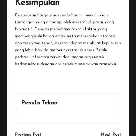
Kesimpulan
Pergerakan harga emas pada hari ini menunjukkan
tantangan yang dihadapi oleh investor di pasar yang
fluktuatif. Dengan memahami faktor-faktor yang
mempengaruhi harga emas serta menerapkan strategi
dan tips yang tepat, investor dapat membuat keputusan
yang lebih baik dalam berinvestasi di emas. Selalu
perbarui informasi terkini dan jangan ragu untuk
berkonsultasi dengan ahli sebelum melakukan transaksi.
Last updated on November 21, 2025
Penulis Tekno
View All Posts
Post
Previous Post
Next Post