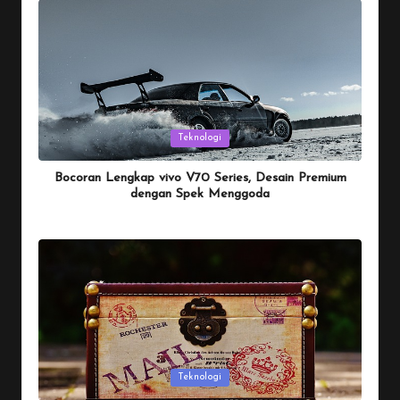
Posted
Teknologi
in
Bocoran Lengkap vivo V70 Series, Desain Premium
dengan Spek Menggoda
By
Penulis Tekno
January 25, 2026
Posted
by
Posted
Teknologi
in