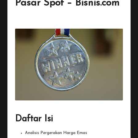
Pasar Spot – Bisnis.com
By
Penulis Tekno
November 6, 2025
No Comments
Posted
by
Daftar Isi
Analisis Pergerakan Harga Emas