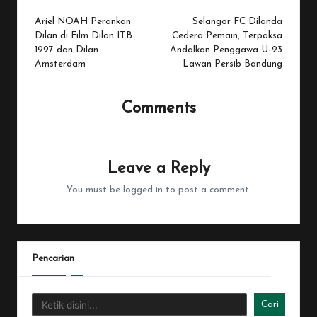
navigation
Ariel NOAH Perankan
Selangor FC Dilanda
Dilan di Film Dilan ITB
Cedera Pemain, Terpaksa
1997 dan Dilan
Andalkan Penggawa U-23
Amsterdam
Lawan Persib Bandung
Comments
No comments yet. Why don’t you start the discussion?
Leave a Reply
You must be
logged in
to post a comment.
Pencarian
Cari