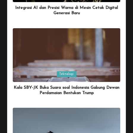
Integrasi AI dan Presisi Warna di Mesin Cetak Digital
Generasi Baru
By
Penulis Tekno
January 26, 2026
Posted
by
Posted
Teknologi
in
Kala SBY-JK Buka Suara soal Indonesia Gabung Dewan
Perdamaian Bentukan Trump
By
Penulis Tekno
January 26, 2026
Posted
by