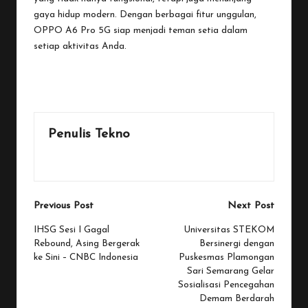
gaya hidup modern. Dengan berbagai fitur unggulan,
OPPO A6 Pro 5G siap menjadi teman setia dalam
setiap aktivitas Anda.
Last updated on November 21, 2025
Penulis Tekno
View All Posts
Post
Previous Post
Next Post
navigation
IHSG Sesi I Gagal
Universitas STEKOM
Rebound, Asing Bergerak
Bersinergi dengan
ke Sini – CNBC Indonesia
Puskesmas Plamongan
Sari Semarang Gelar
Sosialisasi Pencegahan
Demam Berdarah