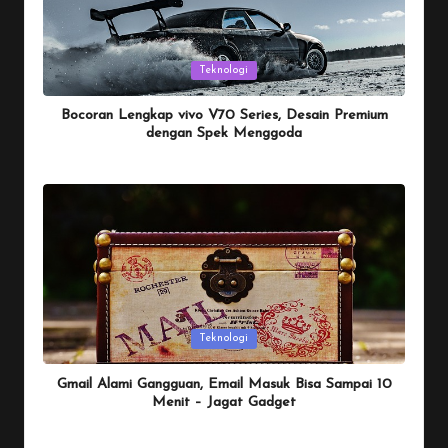
Posted
Teknologi
in
Bocoran Lengkap vivo V70 Series, Desain Premium
dengan Spek Menggoda
By
Penulis Tekno
January 25, 2026
Posted
by
Posted
Teknologi
in
Gmail Alami Gangguan, Email Masuk Bisa Sampai 10
Menit – Jagat Gadget
By
Penulis Tekno
January 25, 2026
Posted