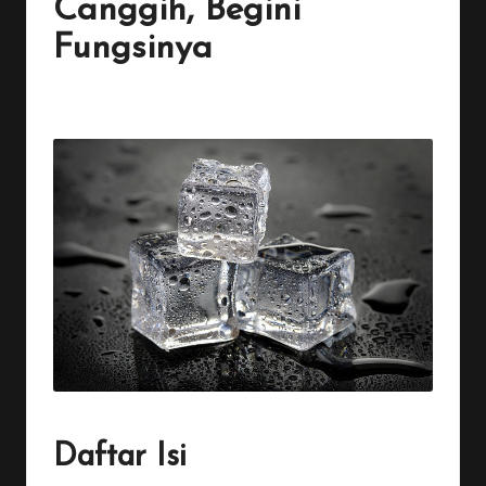
Canggih, Begini
Fungsinya
By
Penulis Tekno
January 13, 2026
No Comments
Posted
by
Daftar Isi