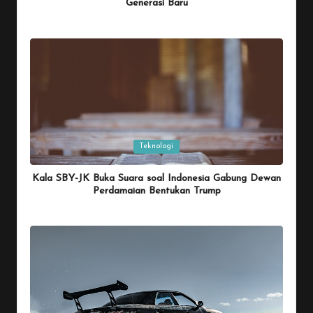
Generasi Baru
By
Penulis Tekno
January 26, 2026
Posted
by
Posted
Teknologi
in
Kala SBY-JK Buka Suara soal Indonesia Gabung Dewan
Perdamaian Bentukan Trump
By
Penulis Tekno
January 26, 2026
Posted
by