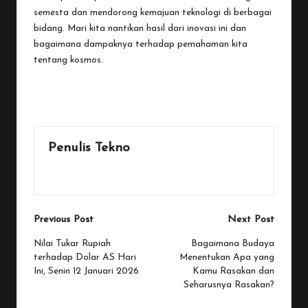
semesta dan mendorong kemajuan teknologi di berbagai
bidang. Mari kita nantikan hasil dari inovasi ini dan
bagaimana dampaknya terhadap pemahaman kita
tentang kosmos.
Last updated on January 13, 2026
Penulis Tekno
View All Posts
Post
Previous Post
Next Post
navigation
Nilai Tukar Rupiah
Bagaimana Budaya
terhadap Dolar AS Hari
Menentukan Apa yang
Ini, Senin 12 Januari 2026
Kamu Rasakan dan
Seharusnya Rasakan?