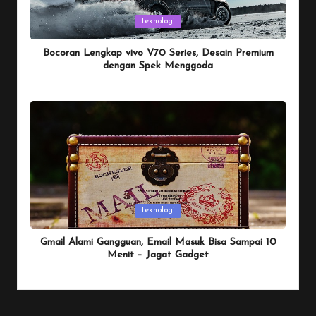
Posted
Teknologi
in
Bocoran Lengkap vivo V70 Series, Desain Premium
dengan Spek Menggoda
By
Penulis Tekno
January 25, 2026
Posted
by
Posted
Teknologi
in
Gmail Alami Gangguan, Email Masuk Bisa Sampai 10
Menit – Jagat Gadget
By
Penulis Tekno
January 25, 2026
Posted
by