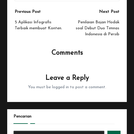
Post
Previous Post
Next Post
navigation
5 Aplikasi Infografis
Penilaian Bojan Hodak
Terbaik membuat Konten.
soal Debut Duo Timnas
Indonesia di Persib
Comments
No comments yet. Why don’t you start the discussion?
Leave a Reply
You must be
logged in
to post a comment.
Pencarian