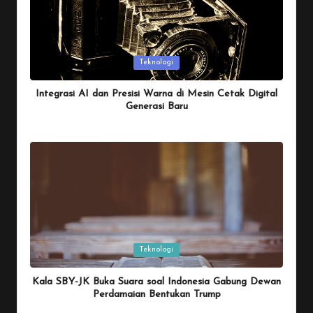
Posted
Teknologi
in
Integrasi AI dan Presisi Warna di Mesin Cetak Digital
Generasi Baru
By
Penulis Tekno
January 26, 2026
Posted
by
Posted
Teknologi
in
Kala SBY-JK Buka Suara soal Indonesia Gabung Dewan
Perdamaian Bentukan Trump
By
Penulis Tekno
January 26, 2026