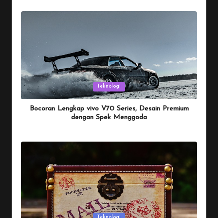
Posted
by
Posted
Teknologi
in
Bocoran Lengkap vivo V70 Series, Desain Premium
dengan Spek Menggoda
By
Penulis Tekno
January 25, 2026
Posted
by
Posted
Teknologi