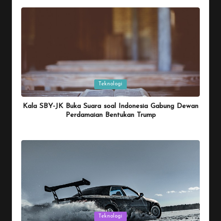
by
Posted
Teknologi
in
Kala SBY-JK Buka Suara soal Indonesia Gabung Dewan
Perdamaian Bentukan Trump
By
Penulis Tekno
January 26, 2026
Posted
by
Posted
Teknologi