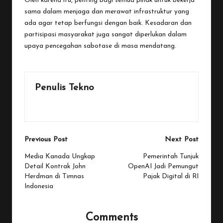
Oleh karena itu, penting bagi semua pihak untuk bekerja
sama dalam menjaga dan merawat infrastruktur yang
ada agar tetap berfungsi dengan baik. Kesadaran dan
partisipasi masyarakat juga sangat diperlukan dalam
upaya pencegahan sabotase di masa mendatang.
Penulis Tekno
View All Posts
Post
Previous Post
Next Post
navigation
Media Kanada Ungkap
Pemerintah Tunjuk
Detail Kontrak John
OpenAI Jadi Pemungut
Herdman di Timnas
Pajak Digital di RI
Indonesia
Comments