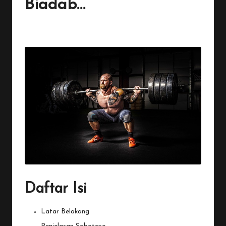
Biadab…
By
Penulis Tekno
December 29, 2025
No Comments
Posted
by
Daftar Isi
Latar Belakang