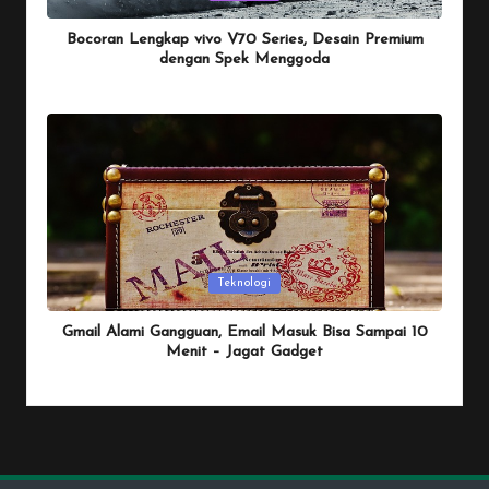
in
Bocoran Lengkap vivo V70 Series, Desain Premium
dengan Spek Menggoda
By
Penulis Tekno
January 25, 2026
Posted
by
Posted
Teknologi
in
Gmail Alami Gangguan, Email Masuk Bisa Sampai 10
Menit – Jagat Gadget
By
Penulis Tekno
January 25, 2026
Posted
by