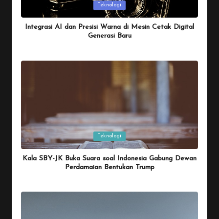
Posted
Teknologi
in
Integrasi AI dan Presisi Warna di Mesin Cetak Digital
Generasi Baru
By
Penulis Tekno
January 26, 2026
Posted
by
Posted
Teknologi
in
Kala SBY-JK Buka Suara soal Indonesia Gabung Dewan
Perdamaian Bentukan Trump
By
Penulis Tekno
January 26, 2026
Posted
by