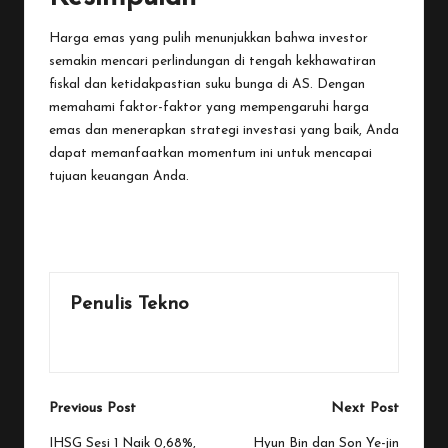
Harga emas yang pulih menunjukkan bahwa investor
semakin mencari perlindungan di tengah kekhawatiran
fiskal dan ketidakpastian suku bunga di AS. Dengan
memahami faktor-faktor yang mempengaruhi harga
emas dan menerapkan strategi investasi yang baik, Anda
dapat memanfaatkan momentum ini untuk mencapai
tujuan keuangan Anda.
Last updated on November 21, 2025
Penulis Tekno
View All Posts
Post
Previous Post
Next Post
navigation
IHSG Sesi 1 Naik 0,68%,
Hyun Bin dan Son Ye-jin