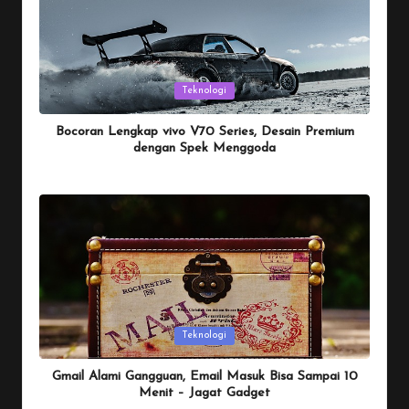
Posted
Teknologi
in
Bocoran Lengkap vivo V70 Series, Desain Premium
dengan Spek Menggoda
By
Penulis Tekno
January 25, 2026
Posted
by
Posted
Teknologi
in
Gmail Alami Gangguan, Email Masuk Bisa Sampai 10
Menit – Jagat Gadget