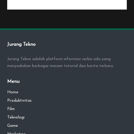
By
Penulis Tekno
January 25, 2026
Posted
by
Jurang Tekno
Jurang Tekno adalah platform informasi serba ada yang
menyediakan berbagai macam tutorial dan berita terbaru.
Menu
Home
Produktivitas
Film
Teknologi
Game