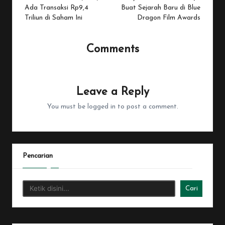
Ada Transaksi Rp9,4
Buat Sejarah Baru di Blue
Triliun di Saham Ini
Dragon Film Awards
Comments
No comments yet. Why don’t you start the discussion?
Leave a Reply
You must be
logged in
to post a comment.
Pencarian
Cari