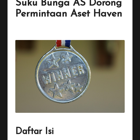
Suku Bunga AS Dorong
Permintaan Aset Haven
By
Penulis Tekno
November 20, 2025
No Comments
Posted
by
Daftar Isi