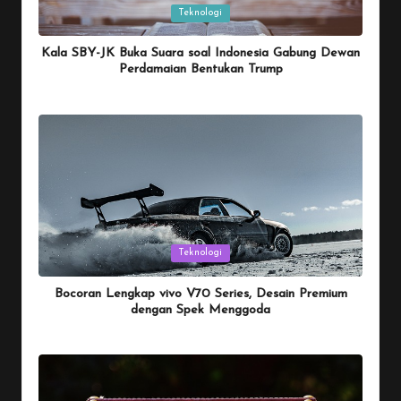
Posted
Teknologi
in
Kala SBY-JK Buka Suara soal Indonesia Gabung Dewan
Perdamaian Bentukan Trump
By
Penulis Tekno
January 26, 2026
Posted
by
Posted
Teknologi
in
Bocoran Lengkap vivo V70 Series, Desain Premium
dengan Spek Menggoda
By
Penulis Tekno
January 25, 2026
Posted
by