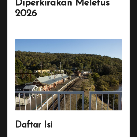
Diperkirakan Meletus
2026
By
Penulis Tekno
November 18, 2025
No Comments
Posted
by
Daftar
Isi