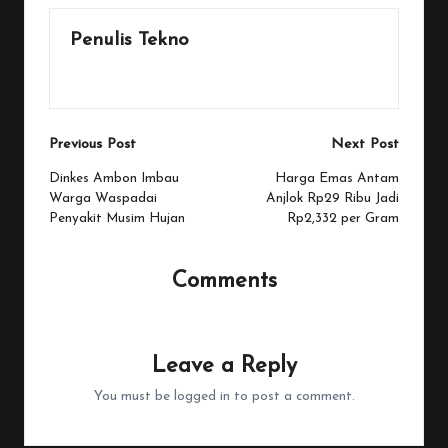
Penulis Tekno
View All Posts
Post
Previous Post
Next Post
navigation
Dinkes Ambon Imbau
Harga Emas Antam
Warga Waspadai
Anjlok Rp29 Ribu Jadi
Penyakit Musim Hujan
Rp2,332 per Gram
Comments
No comments yet. Why don’t you start the discussion?
Leave a Reply
You must be
logged in
to post a comment.