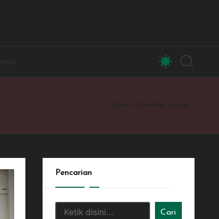
isnis
Home
»
Teknologi
»
Page 2
Pencarian
Cari