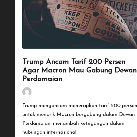
dan
maksimal.
Trump Ancam Tarif 200 Persen
Agar Macron Mau Gabung Dewan
Perdamaian
By
Penulis Tekno
January 21, 2026
Posted
by
Trump mengancam menerapkan tarif 200 perse
untuk menarik Macron bergabung dalam Dewan
Perdamaian, menambah ketegangan dalam
hubungan internasional.