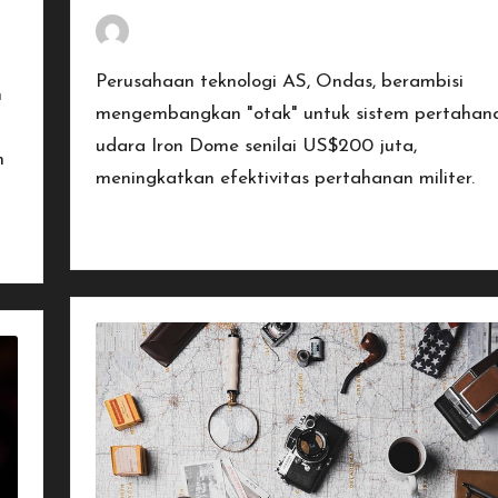
By
Penulis Tekno
January 20, 2026
Posted
by
Perusahaan teknologi AS, Ondas, berambisi
n
mengembangkan "otak" untuk sistem pertahan
udara Iron Dome senilai US$200 juta,
m
meningkatkan efektivitas pertahanan militer.
Read More