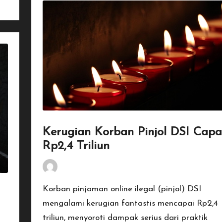
Kerugian Korban Pinjol DSI Capa
Rp2,4 Triliun
By
Penulis Tekno
January 17, 2026
Posted
by
Korban pinjaman online ilegal (pinjol) DSI
mengalami kerugian fantastis mencapai Rp2,4
triliun, menyoroti dampak serius dari praktik