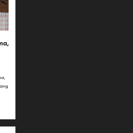
ma,
ma,
yang