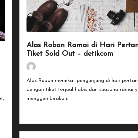
Alas Roban Ramai di Hari Perta
Tiket Sold Out – detikcom
By
Penulis Tekno
January 18, 2026
Posted
by
Alas Roban memikat pengunjung di hari perta
dengan tiket terjual habis dan suasana ramai 
t,
menggembirakan.
r
Read More