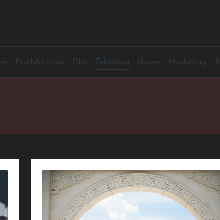
me
Produktivitas
Film
Teknologi
Game
Marketing
B