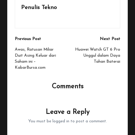
Penulis Tekno
View All Posts
Post
Previous Post
Next Post
navigation
Awas, Ratusan Miliar
Huawei Watch GT 6 Pro
Duit Asing Keluar dari
Unggul dalam Daya
Saham ini –
Tahan Baterai
KabarBursa.com
Comments
No comments yet. Why don’t you start the discussion?
Leave a Reply
You must be
logged in
to post a comment.