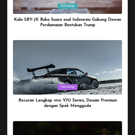
Posted
Teknologi
in
Kala SBY-JK Buka Suara soal Indonesia Gabung Dewan
Perdamaian Bentukan Trump
By
Penulis Tekno
January 26, 2026
Posted
by
Posted
Teknologi
in
Bocoran Lengkap vivo V70 Series, Desain Premium
dengan Spek Menggoda
By
Penulis Tekno
January 25, 2026
Posted
by