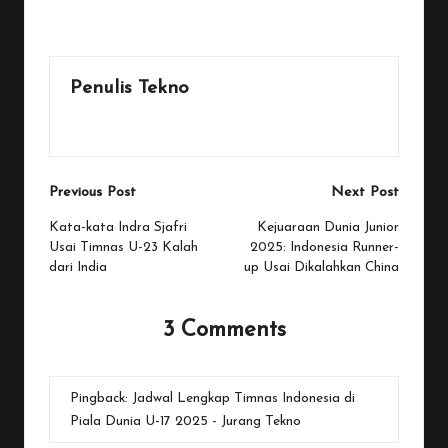
Last updated on October 15, 2025
Penulis Tekno
View All Posts
Post
Previous Post
Next Post
navigation
Kata-kata Indra Sjafri
Kejuaraan Dunia Junior
Usai Timnas U-23 Kalah
2025: Indonesia Runner-
dari India
up Usai Dikalahkan China
3 Comments
Pingback:
Jadwal Lengkap Timnas Indonesia di
Piala Dunia U-17 2025 - Jurang Tekno