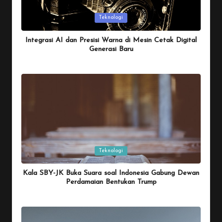
Posted
Teknologi
in
Integrasi AI dan Presisi Warna di Mesin Cetak Digital
Generasi Baru
By
Penulis Tekno
January 26, 2026
Posted
by
Posted
Teknologi
in
Kala SBY-JK Buka Suara soal Indonesia Gabung Dewan
Perdamaian Bentukan Trump
By
Penulis Tekno
January 26, 2026
Posted
by