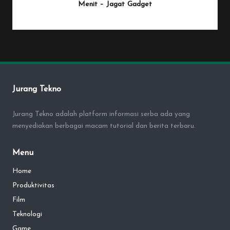
Menit – Jagat Gadget
By
Penulis Tekno
January 25, 2026
Posted
by
Jurang Tekno
Jurang Tekno adalah platform informasi serba ada yang
menyediakan berbagai macam tutorial dan berita terbaru.
Menu
Home
Produktivitas
Film
Teknologi
Game