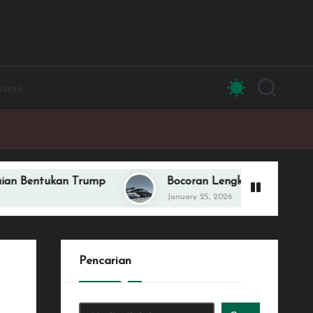
isnis
n Trump
Bocoran Lengkap vivo V70 Series, Desa
January 25, 2026
Pencarian