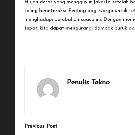
Hujan deras yang mengguyur Jakarta setelah be
saling berinteraksi. Penting bagi warga untuk 
menghadapi perubahan cuaca ini. Dengan mem
tepat, kita dapat mengurangi dampak buruk dar
Last updated on November 21, 2025
Penulis Tekno
View All Posts
Post
Previous Post