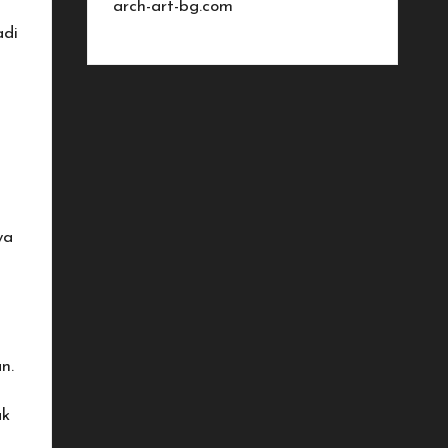
arch-art-bg.com
adi
wa
n.
ak