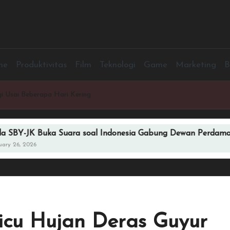
me
Produktivitas
Film
Teknologi
Game
Marketing
B
 Usai Beberapa Hari Kering
ka Suara soal Indonesia Gabung Dewan Perdamaian Bentuka
u Hujan Deras Guyur