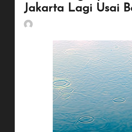
dan
Jakarta Lagi Usai 
maksimal.
By
Penulis Tekno
November 19, 2025
Posted
by