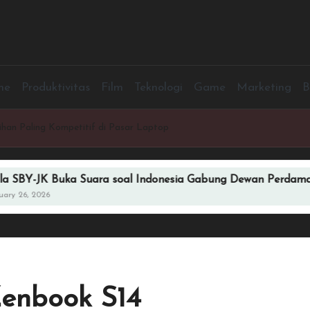
me
Produktivitas
Film
Teknologi
Game
Marketing
B
an Paling Kompetitif di Pasar Laptop
uka Suara soal Indonesia Gabung Dewan Perdamaian Bentu
Zenbook S14