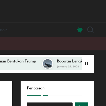
isnis
kan Trump
Bocoran Lengkap vivo V70 Series, Des
January 25, 2026
Pencarian