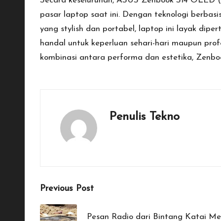
Secara keseluruhan, ASUS Zenbook S14 OLED (
pasar laptop saat ini. Dengan teknologi berbasi
yang stylish dan portabel, laptop ini layak di
handal untuk keperluan sehari-hari maupun pro
kombinasi antara performa dan estetika, Zenbo
Penulis Tekno
View All Posts
Post
Previous Post
navigation
Pesan Radio dari Bintang Katai M