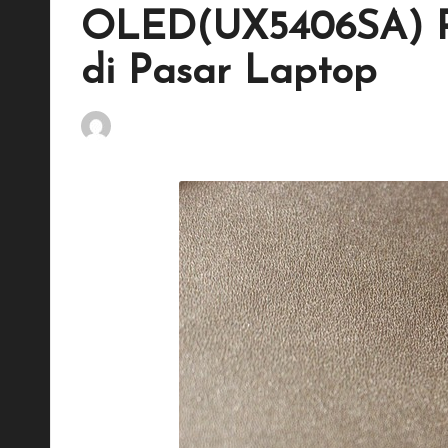
dan
OLED(UX5406SA) Pil
maksimal.
di Pasar Laptop
By
Penulis Tekno
December 10, 2025
2
Posted
by