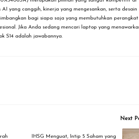
UX5406SA) merupakan pilihan yang sangat kompetitif di
s AI yang canggih, kinerja yang mengesankan, serta desain
pertimbangkan bagi siapa saja yang membutuhkan perangkat
fesional. Jika Anda sedang mencari laptop yang menawarka
ok S14 adalah jawabannya.
Next P
erah
IHSG Menguat, Intip 5 Saham yang