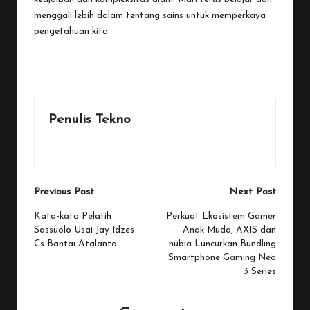
menggali lebih dalam tentang sains untuk memperkaya
pengetahuan kita.
Last updated on November 21, 2025
Penulis Tekno
View All Posts
Post
Previous Post
Next Post
navigation
Kata-kata Pelatih
Perkuat Ekosistem Gamer
Sassuolo Usai Jay Idzes
Anak Muda, AXIS dan
Cs Bantai Atalanta
nubia Luncurkan Bundling
Smartphone Gaming Neo
3 Series