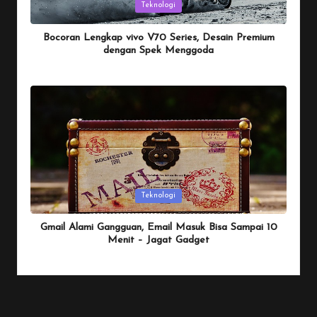
Posted
Teknologi
in
Bocoran Lengkap vivo V70 Series, Desain Premium
dengan Spek Menggoda
By
Penulis Tekno
January 25, 2026
Posted
by
Posted
Teknologi
in
Gmail Alami Gangguan, Email Masuk Bisa Sampai 10
Menit – Jagat Gadget
By
Penulis Tekno
January 25, 2026
Posted
by