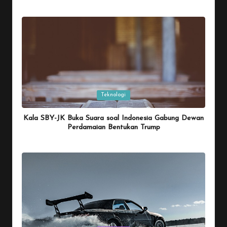
By
Penulis Tekno
January 26, 2026
Posted
by
Posted
Teknologi
in
Kala SBY-JK Buka Suara soal Indonesia Gabung Dewan
Perdamaian Bentukan Trump
By
Penulis Tekno
January 26, 2026
Posted
by