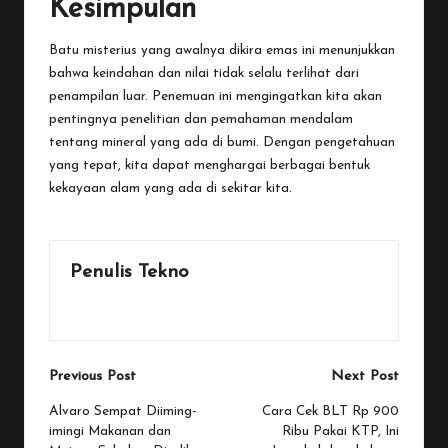
Kesimpulan
Batu misterius yang awalnya dikira emas ini menunjukkan
bahwa keindahan dan nilai tidak selalu terlihat dari
penampilan luar. Penemuan ini mengingatkan kita akan
pentingnya penelitian dan pemahaman mendalam
tentang mineral yang ada di bumi. Dengan pengetahuan
yang tepat, kita dapat menghargai berbagai bentuk
kekayaan alam yang ada di sekitar kita.
Penulis Tekno
View All Posts
Post
Previous Post
Next Post
navigation
Alvaro Sempat Diiming-
Cara Cek BLT Rp 900
imingi Makanan dan
Ribu Pakai KTP, Ini