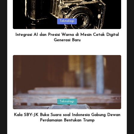
Posted
Teknologi
in
Integrasi AI dan Presisi Warna di Mesin Cetak Digital
Generasi Baru
By
Penulis Tekno
January 26, 2026
Posted
by
Posted
Teknologi
in
Kala SBY-JK Buka Suara soal Indonesia Gabung Dewan
Perdamaian Bentukan Trump
By
Penulis Tekno
January 26, 2026
Posted