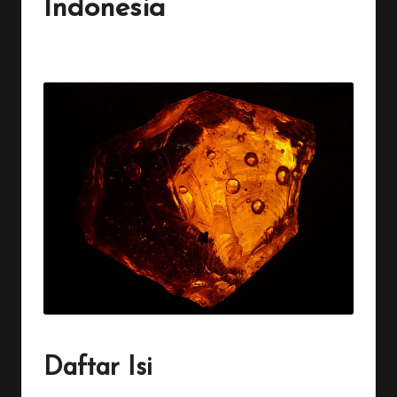
Indonesia
By
Penulis Tekno
November 27, 2025
1 Comment
Posted
by
Daftar Isi