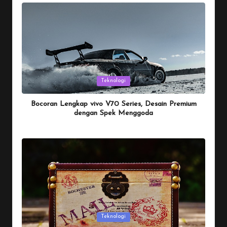
by
Posted
Teknologi
in
Bocoran Lengkap vivo V70 Series, Desain Premium
dengan Spek Menggoda
By
Penulis Tekno
January 25, 2026
Posted
by
Posted
Teknologi
in