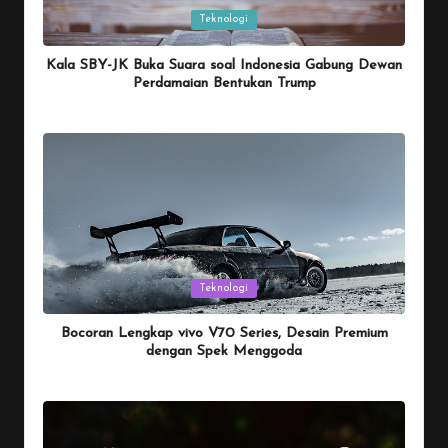
Posted
Teknologi
in
Kala SBY-JK Buka Suara soal Indonesia Gabung Dewan
Perdamaian Bentukan Trump
By
Penulis Tekno
January 26, 2026
Posted
by
Posted
Teknologi
in
Bocoran Lengkap vivo V70 Series, Desain Premium
dengan Spek Menggoda
By
Penulis Tekno
January 25, 2026
Posted
by