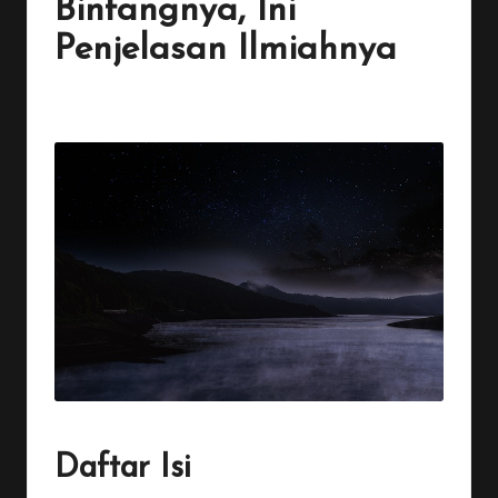
Bintangnya, Ini
Penjelasan Ilmiahnya
By
Penulis Tekno
October 18, 2025
2 Comments
Posted
by
Daftar Isi