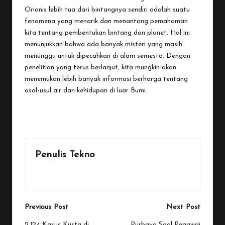
Orionis lebih tua dari bintangnya sendiri adalah suatu
fenomena yang menarik dan menantang pemahaman
kita tentang pembentukan bintang dan planet. Hal ini
menunjukkan bahwa ada banyak misteri yang masih
menunggu untuk dipecahkan di alam semesta. Dengan
penelitian yang terus berlanjut, kita mungkin akan
menemukan lebih banyak informasi berharga tentang
asal-usul air dan kehidupan di luar Bumi.
Last updated on October 18, 2025
Penulis Tekno
View All Posts
Post
Previous Post
Next Post
2.124 Kasus Kusta di
Purbaya Soal Pegawai