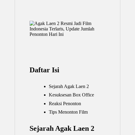
Trump
January
26, 2026
Bocora
n
Lengka
p vivo
Daftar Isi
V70
Sejarah Agak Laen 2
Series,
Kesuksesan Box Office
Desain
Reaksi Penonton
Premiu
Tips Menonton Film
m
Sejarah Agak Laen 2
dengan