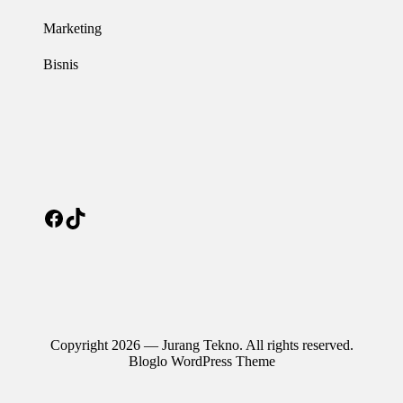
Marketing
Bisnis
Facebook
TikTok
Copyright 2026 — Jurang Tekno. All rights reserved.
Bloglo WordPress Theme