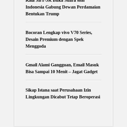
Kala SBY-JK Buka Suara soal
Indonesia Gabung Dewan Perdamaian
Bentukan Trump
Bocoran Lengkap vivo V70 Series,
Desain Premium dengan Spek
Menggoda
Gmail Alami Gangguan, Email Masuk
Bisa Sampai 10 Menit – Jagat Gadget
Sikap Istana saat Perusahaan Izin
Lingkungan Dicabut Tetap Beroperasi