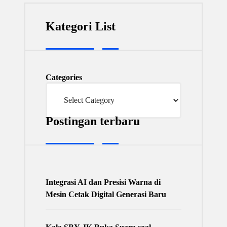
Rp 300
Ribuan
Kategori List
–
detikIn
et
Categories
January
22, 2026
Postingan terbaru
Integrasi AI dan Presisi Warna di
Mesin Cetak Digital Generasi Baru