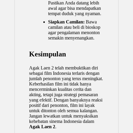
Pastikan Anda datang lebih
Helix,
awal agar bisa mendapatkan
Singkap
tempat duduk yang nyaman.
Siapkan Camilan:
Bawa
Daur
camilan atau beli di bioskop
Ulang
agar pengalaman menonton
semakin menyenangkan.
Materi
Bintang
Kesimpulan
Mati
Agak Laen 2 telah membuktikan diri
sebagai film Indonesia terlaris dengan
January 24,
jumlah penonton yang terus meningkat.
Keberhasilan film ini tidak hanya
2026
mencerminkan kualitas cerita dan
Harga
akting, tetapi juga strategi pemasaran
yang efektif. Dengan banyaknya reaksi
CPO
positif dari penonton, film ini layak
untuk ditonton oleh semua kalangan.
KPBN
Jangan lewatkan untuk menyaksikan
kehebatan sinema Indonesia dalam
Inacom
Agak Laen 2
.