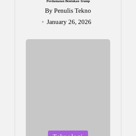
Perdamaian Bentukan Trump
By
Penulis Tekno
Posted
January 26, 2026
by
Posted