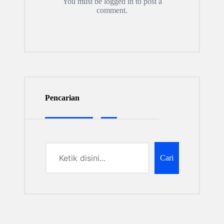
You must be
logged in
to post a
Kondisi
comment.
Terbar
u Hari
Ini
January 22,
2026
Pencarian
Bill
Gates
Nggak
Cari
Gengsi
Pakai
Jam
Tangan